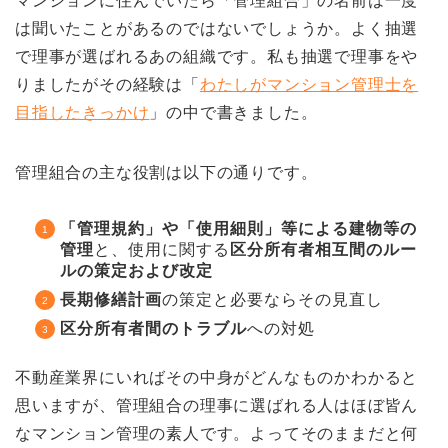
マンションに住んでいたら「管理組合」の名前は一度
は聞いたことがあるのではないでしょうか。よく抽選
で理事が選ばれるあの組織です。私も抽選で理事をや
りましたがその経験は「
わたしがマンション管理士を
目指したきっかけ
」の中で書きました。
管理組合の主な役割は以下の通りです。
「管理規約」や「使用細則」等による建物等の
管理
と、使用に関する
区分所有者相互間のルー
ルの策定および改定
長期修繕計画
の策定と必要ならその見直し
区分所有者間のトラブル
への対処
不動産業界にいればその中身がどんなものかわかると
思いますが、管理組合の理事に選ばれる人はほぼ皆ん
なマンション管理の素人です。よってそのままだと何