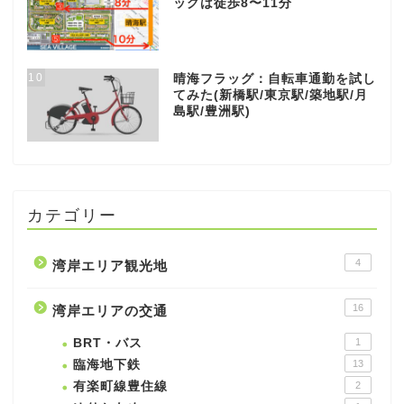
ッグは徒歩8〜11分
10
晴海フラッグ：自転車通勤を試し
てみた(新橋駅/東京駅/築地駅/月
島駅/豊洲駅)
カテゴリー
4
湾岸エリア観光地
16
湾岸エリアの交通
BRT・バス
1
臨海地下鉄
13
有楽町線豊住線
2