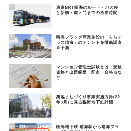
5
東京BRT晴海のルート・バス停
と新橋・虎ノ門までの所要時間
6
晴海フラッグ商業施設の「ららテ
ラス晴海」のテナントを徹底調査
＆予測
7
マンション管理士試験とは：受験
資格と出題範囲・配点・合格点な
ど
8
築地まちづくり事業実施方針(22
年3月)に見る臨海地下鉄計画
9
臨海地下鉄 晴海駅から晴海フラ