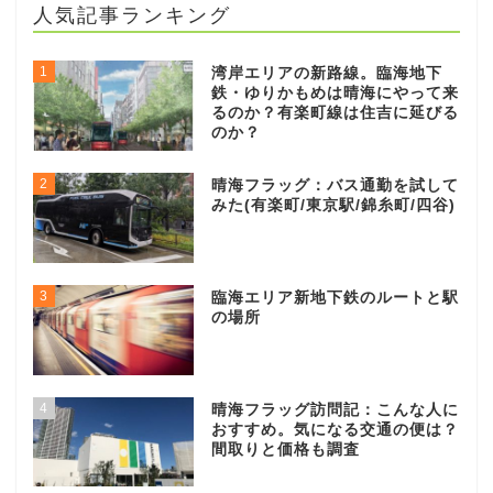
人気記事ランキング
1
湾岸エリアの新路線。臨海地下
鉄・ゆりかもめは晴海にやって来
るのか？有楽町線は住吉に延びる
のか？
2
晴海フラッグ：バス通勤を試して
みた(有楽町/東京駅/錦糸町/四谷)
3
臨海エリア新地下鉄のルートと駅
の場所
4
晴海フラッグ訪問記：こんな人に
おすすめ。気になる交通の便は？
間取りと価格も調査