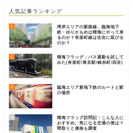
人気記事ランキング
1
湾岸エリアの新路線。臨海地下
鉄・ゆりかもめは晴海にやって来
るのか？有楽町線は住吉に延びる
のか？
2
晴海フラッグ：バス通勤を試して
みた(有楽町/東京駅/錦糸町/四谷)
3
臨海エリア新地下鉄のルートと駅
の場所
4
晴海フラッグ訪問記：こんな人に
おすすめ。気になる交通の便は？
間取りと価格も調査