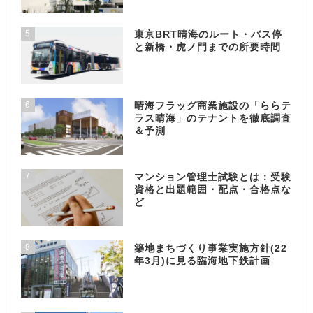
5
東京BRT晴海のルート・バス停
と新橋・虎ノ門までの所要時間
6
晴海フラッグ商業施設の「ららテ
ラス晴海」のテナントを徹底調査
＆予測
7
マンション管理士試験とは：受験
資格と出題範囲・配点・合格点な
ど
8
築地まちづくり事業実施方針(22
年3月)に見る臨海地下鉄計画