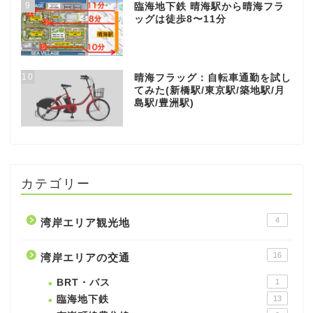
9
臨海地下鉄 晴海駅から晴海フラ
ッグは徒歩8〜11分
10
晴海フラッグ：自転車通勤を試し
てみた(新橋駅/東京駅/築地駅/月
島駅/豊洲駅)
カテゴリー
4
湾岸エリア観光地
16
湾岸エリアの交通
BRT・バス
1
臨海地下鉄
13