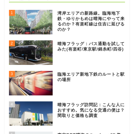
1
湾岸エリアの新路線。臨海地下
鉄・ゆりかもめは晴海にやって来
るのか？有楽町線は住吉に延びる
のか？
2
晴海フラッグ：バス通勤を試して
みた(有楽町/東京駅/錦糸町/四谷)
3
臨海エリア新地下鉄のルートと駅
の場所
4
晴海フラッグ訪問記：こんな人に
おすすめ。気になる交通の便は？
間取りと価格も調査