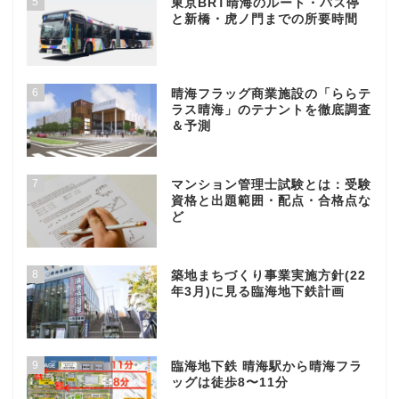
5
東京BRT晴海のルート・バス停
と新橋・虎ノ門までの所要時間
6
晴海フラッグ商業施設の「ららテ
ラス晴海」のテナントを徹底調査
＆予測
7
マンション管理士試験とは：受験
資格と出題範囲・配点・合格点な
ど
8
築地まちづくり事業実施方針(22
年3月)に見る臨海地下鉄計画
9
臨海地下鉄 晴海駅から晴海フラ
ッグは徒歩8〜11分