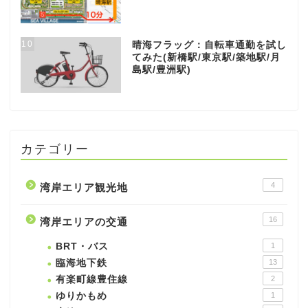
10
晴海フラッグ：自転車通勤を試し
てみた(新橋駅/東京駅/築地駅/月
島駅/豊洲駅)
カテゴリー
4
湾岸エリア観光地
16
湾岸エリアの交通
BRT・バス
1
臨海地下鉄
13
有楽町線豊住線
2
ゆりかもめ
1