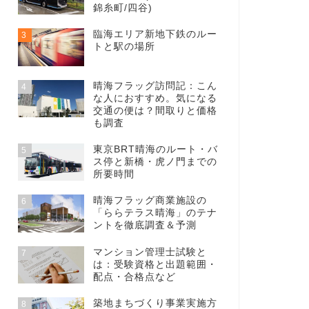
錦糸町/四谷)
臨海エリア新地下鉄のルー
3
トと駅の場所
晴海フラッグ訪問記：こん
4
な人におすすめ。気になる
交通の便は？間取りと価格
も調査
東京BRT晴海のルート・バ
5
ス停と新橋・虎ノ門までの
所要時間
晴海フラッグ商業施設の
6
「ららテラス晴海」のテナ
ントを徹底調査＆予測
マンション管理士試験と
7
は：受験資格と出題範囲・
配点・合格点など
築地まちづくり事業実施方
8