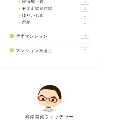
臨海地下鉄
13
有楽町線豊住線
2
ゆりかもめ
1
廃線
1
湾岸マンション
15
マンション管理士
21
湾岸開発ウォッチャー