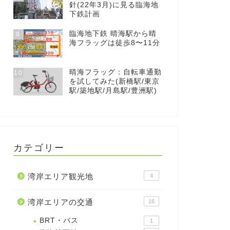
針(22年3月)に見る臨海地
下鉄計画
臨海地下鉄 晴海駅から晴
9
海フラッグは徒歩8〜11分
晴海フラッグ：自転車通勤
10
を試してみた(新橋駅/東京
駅/築地駅/月島駅/豊洲駅)
カテゴリー
湾岸エリア観光地
4
湾岸エリアの交通
16
BRT・バス
1