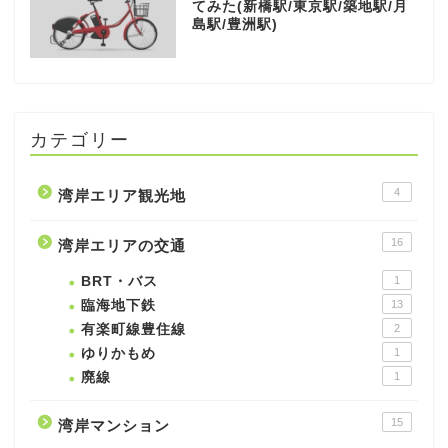
てみた(新橋駅/東京駅/築地駅/月
島駅/豊洲駅)
カテゴリー
4
湾岸エリア観光地
16
湾岸エリアの交通
BRT・バス
1
臨海地下鉄
13
有楽町線豊住線
2
ゆりかもめ
1
廃線
1
15
湾岸マンション