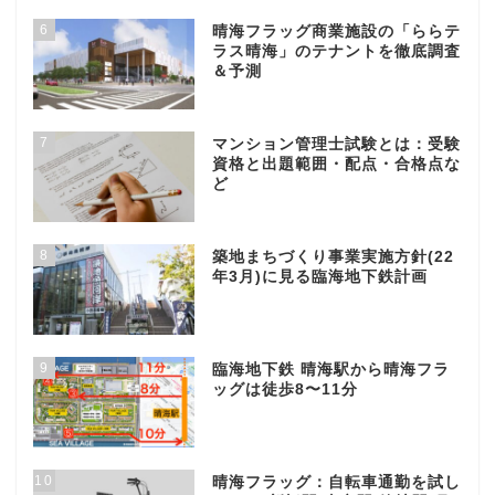
6
晴海フラッグ商業施設の「ららテ
ラス晴海」のテナントを徹底調査
＆予測
7
マンション管理士試験とは：受験
資格と出題範囲・配点・合格点な
ど
8
築地まちづくり事業実施方針(22
年3月)に見る臨海地下鉄計画
9
臨海地下鉄 晴海駅から晴海フラ
ッグは徒歩8〜11分
10
晴海フラッグ：自転車通勤を試し