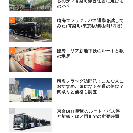
るのか？有楽町線は住吉に延びる
のか？
2
晴海フラッグ：バス通勤を試して
みた(有楽町/東京駅/錦糸町/四谷)
3
臨海エリア新地下鉄のルートと駅
の場所
4
晴海フラッグ訪問記：こんな人に
おすすめ。気になる交通の便は？
間取りと価格も調査
5
東京BRT晴海のルート・バス停
と新橋・虎ノ門までの所要時間