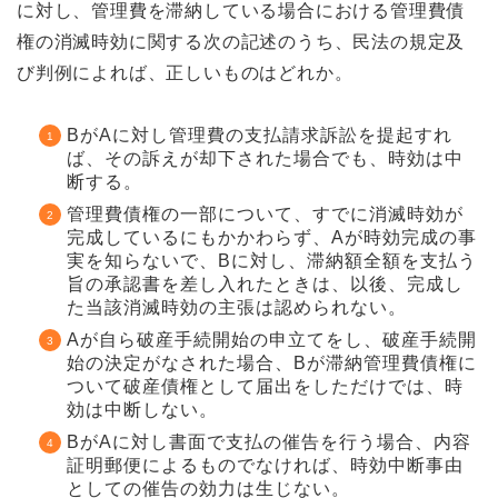
に対し、管理費を滞納している場合における管理費債
権の消滅時効に関する次の記述のうち、民法の規定及
び判例によれば、正しいものはどれか。
BがAに対し管理費の支払請求訴訟を提起すれ
ば、その訴えが却下された場合でも、時効は中
断する。
管理費債権の一部について、すでに消滅時効が
完成しているにもかかわらず、Aが時効完成の事
実を知らないで、Bに対し、滞納額全額を支払う
旨の承認書を差し入れたときは、以後、完成し
た当該消滅時効の主張は認められない。
Aが自ら破産手続開始の申立てをし、破産手続開
始の決定がなされた場合、Bが滞納管理費債権に
ついて破産債権として届出をしただけでは、時
効は中断しない。
BがAに対し書面で支払の催告を行う場合、内容
証明郵便によるものでなければ、時効中断事由
としての催告の効力は生じない。