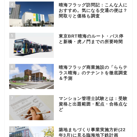
4
晴海フラッグ訪問記：こんな人に
おすすめ。気になる交通の便は？
間取りと価格も調査
5
東京BRT晴海のルート・バス停
と新橋・虎ノ門までの所要時間
6
晴海フラッグ商業施設の「ららテ
ラス晴海」のテナントを徹底調査
＆予測
7
マンション管理士試験とは：受験
資格と出題範囲・配点・合格点な
ど
8
築地まちづくり事業実施方針(22
年3月)に見る臨海地下鉄計画