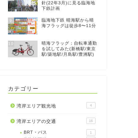
針(22年3月)に見る臨海地
下鉄計画
臨海地下鉄 晴海駅から晴
9
海フラッグは徒歩8〜11分
晴海フラッグ：自転車通勤
10
を試してみた(新橋駅/東京
駅/築地駅/月島駅/豊洲駅)
カテゴリー
湾岸エリア観光地
4
湾岸エリアの交通
16
BRT・バス
1