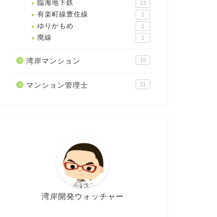
臨海地下鉄
13
有楽町線豊住線
2
ゆりかもめ
1
廃線
1
湾岸マンション
15
マンション管理士
21
湾岸開発ウォッチャー