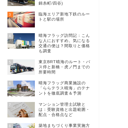
錦糸町/四谷)
臨海エリア新地下鉄のルー
3
トと駅の場所
晴海フラッグ訪問記：こん
4
な人におすすめ。気になる
交通の便は？間取りと価格
も調査
東京BRT晴海のルート・バ
5
ス停と新橋・虎ノ門までの
所要時間
晴海フラッグ商業施設の
6
「ららテラス晴海」のテナ
ントを徹底調査＆予測
マンション管理士試験と
7
は：受験資格と出題範囲・
配点・合格点など
築地まちづくり事業実施方
8