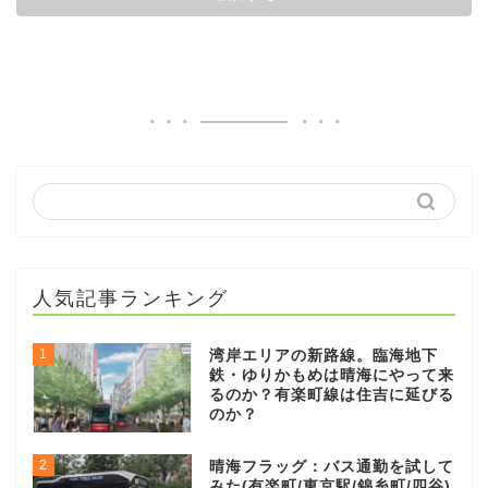
人気記事ランキング
1
湾岸エリアの新路線。臨海地下
鉄・ゆりかもめは晴海にやって来
るのか？有楽町線は住吉に延びる
のか？
2
晴海フラッグ：バス通勤を試して
みた(有楽町/東京駅/錦糸町/四谷)