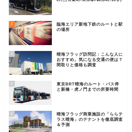
3
臨海エリア新地下鉄のルートと駅
の場所
4
晴海フラッグ訪問記：こんな人に
おすすめ。気になる交通の便は？
間取りと価格も調査
5
東京BRT晴海のルート・バス停
と新橋・虎ノ門までの所要時間
6
晴海フラッグ商業施設の「ららテ
ラス晴海」のテナントを徹底調査
＆予測