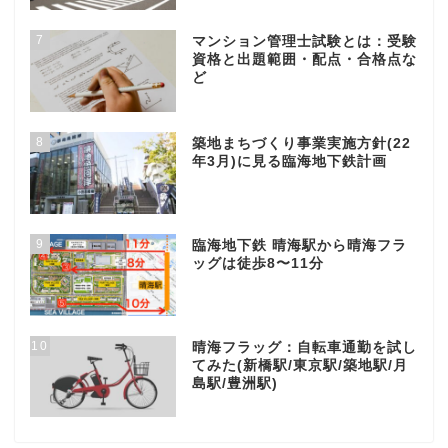
7
マンション管理士試験とは：受験
資格と出題範囲・配点・合格点な
ど
8
築地まちづくり事業実施方針(22
年3月)に見る臨海地下鉄計画
9
臨海地下鉄 晴海駅から晴海フラ
ッグは徒歩8〜11分
10
晴海フラッグ：自転車通勤を試し
てみた(新橋駅/東京駅/築地駅/月
島駅/豊洲駅)