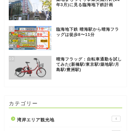
年3月)に見る臨海地下鉄計画
9
臨海地下鉄 晴海駅から晴海フラ
ッグは徒歩8〜11分
10
晴海フラッグ：自転車通勤を試し
てみた(新橋駅/東京駅/築地駅/月
島駅/豊洲駅)
カテゴリー
4
湾岸エリア観光地