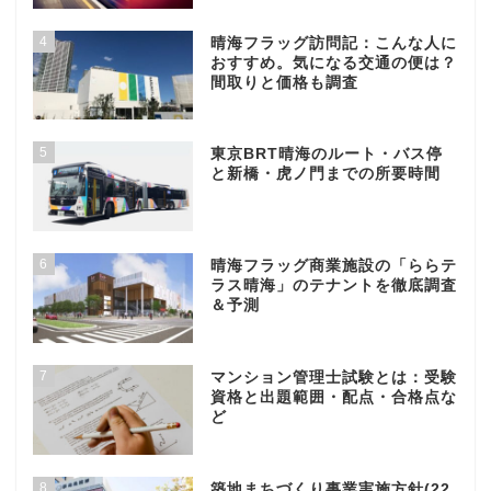
4
晴海フラッグ訪問記：こんな人に
おすすめ。気になる交通の便は？
間取りと価格も調査
5
東京BRT晴海のルート・バス停
と新橋・虎ノ門までの所要時間
6
晴海フラッグ商業施設の「ららテ
ラス晴海」のテナントを徹底調査
＆予測
7
マンション管理士試験とは：受験
資格と出題範囲・配点・合格点な
ど
8
築地まちづくり事業実施方針(22